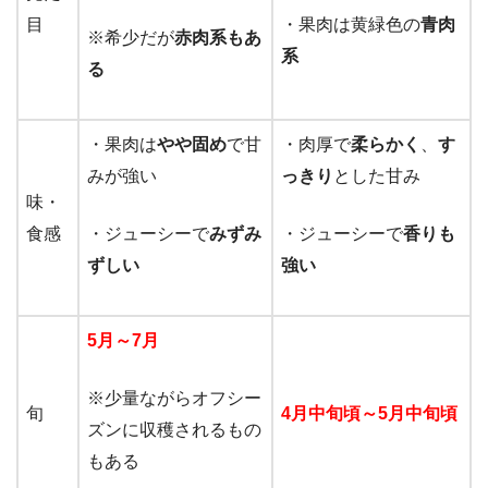
目
・果肉は黄緑色の
青肉
※希少だが
赤肉系もあ
系
る
・果肉は
やや固め
で甘
・肉厚で
柔らかく
、
す
みが強い
っきり
とした甘み
味・
食感
・ジューシーで
みずみ
・ジューシーで
香りも
ずしい
強い
5月～7月
※少量ながらオフシー
旬
4月中旬頃～5月中旬頃
ズンに収穫されるもの
もある