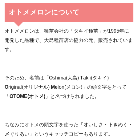
オトメメロンについて
オトメメロンは、種苗会社の「タキイ種苗」が1995年に
開発した品種で、大島種苗店の協力の元、販売されていま
す。
そのため、名前は「
O
shima(大島)
T
akii(タキイ)
O
riginal(オリジナル)
Me
lon(メロン)」の頭文字をとって
「
OTOME(オトメ)
」と名づけられました。
ちなみにオトメの頭文字を使った「
オ
いしさ・
ト
きめく・
メ
ぐりあい」というキャッチコピーもあります。