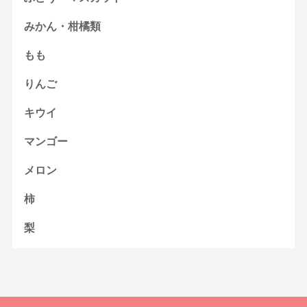
みかん・柑橘類
もも
りんご
キウイ
マンゴー
メロン
柿
梨