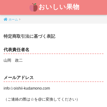
おいしい果物
ホーム
特定商取引法に基づく表記
代表責任者名
山岡 政二
メールアドレス
info☆oishii-kudamono.com
（ご連絡の際は☆を@に変換してください）