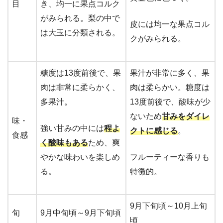
目
き、均一に果点コルク
がみられる。梨の中で
皮には均一な果点コル
は大玉に分類される。
クがみられる。
糖度は13度前後で、果
果汁が非常に多く、果
肉は非常に柔らかく、
肉は柔らかい。糖度は
多果汁。
13度前後で、酸味が少
ないため
甘みをダイレ
味・
強い甘みの中には
程よ
クトに感じる
。
食感
く酸味もある
ため、爽
やかな味わいを楽しめ
フルーティーな香りも
る。
特徴的。
9月下旬頃～10月上旬
旬
9月中旬頃～9月下旬頃
頃